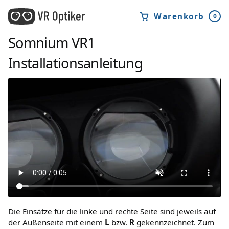
Warenkorb
0
Somnium VR1
Installationsanleitung
Die Einsätze für die linke und rechte Seite sind jeweils auf
der Außenseite mit einem
L
bzw.
R
gekennzeichnet. Zum