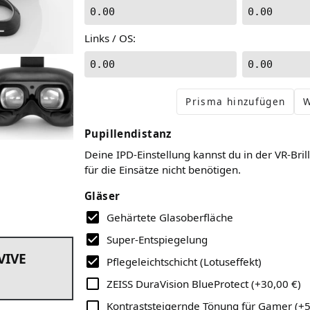
0.00
0.00
Links / OS
:
0.00
0.00
Prisma hinzufügen
W
Pupillendistanz
Deine IPD-Einstellung kannst du in der VR-Bril
für die Einsätze nicht benötigen.
Gläser
Gehärtete Glasoberfläche
Super-Entspiegelung
VIVE
Pflegeleichtschicht (Lotuseffekt)
ZEISS DuraVision BlueProtect
(
+30,00 €
)
Kontraststeigernde Tönung für Gamer
(
+5